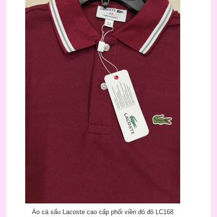
Áo cá sấu Lacoste cao cấp phối viền đỏ đô LC168