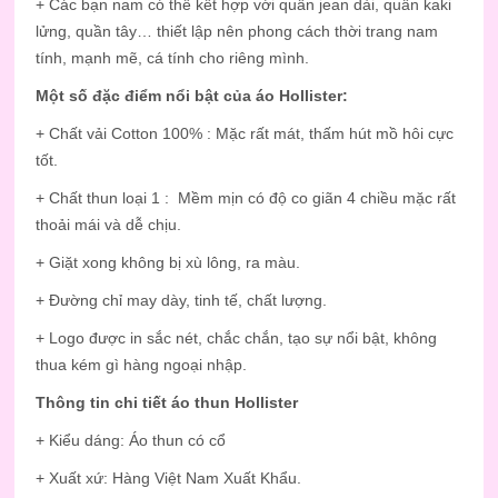
+ Các bạn nam có thể kết hợp với quần jean dài, quần kaki
lửng, quần tây… thiết lập nên phong cách thời trang nam
tính, mạnh mẽ, cá tính cho riêng mình.
Một số đặc điểm nổi bật của áo Hollister:
+ Chất vải Cotton 100% : Mặc rất mát, thấm hút mồ hôi cực
tốt.
+ Chất thun loại 1 : Mềm mịn có độ co giãn 4 chiều mặc rất
thoải mái và dễ chịu.
+ Giặt xong không bị xù lông, ra màu.
+ Đường chỉ may dày, tinh tế, chất lượng.
+ Logo được in sắc nét, chắc chắn, tạo sự nổi bật, không
thua kém gì hàng ngoại nhập.
Thông tin chi tiết áo thun Hollister
+ Kiểu dáng: Áo thun có cổ
+ Xuất xứ: Hàng Việt Nam Xuất Khẩu.