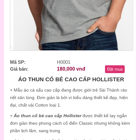
Mã SP:
H0001
Giá bán:
180,000 vnđ
Đặt mua
ÁO THUN CỔ BẺ CAO CẤP HOLLISTER
+ Mẫu áo cá sấu cao cấp đang được giới trẻ Sài Thành ráo
riết săn lùng. Đơn giản là bởi vì kiểu dáng thiết kế đẹp, hiện
đại, chất vải Cotton loại 1.
+
Áo thun cổ bẻ cao cấp Hollister
được thiết kế tay ngắn
đơn giản theo phong cách cổ điển Classic nhưng không kém
phần lịch lãm, sang trọng.