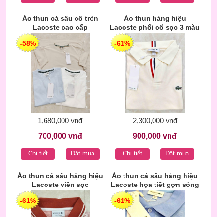
Áo thun cá sấu cổ tròn
Áo thun hàng hiệu
Lacoste cao cấp
Lacoste phối cổ sọc 3 màu
-58%
-61%
1,680,000 vnđ
2,300,000 vnđ
700,000 vnđ
900,000 vnđ
Chi tiết
Đặt mua
Chi tiết
Đặt mua
Áo thun cá sấu hàng hiệu
Áo thun cá sấu hàng hiệu
Lacoste viền sọc
Lacoste họa tiết gợn sóng
-61%
-61%