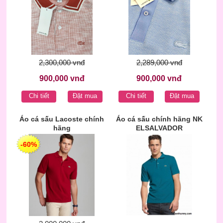
2,300,000 vnđ
2,289,000 vnđ
900,000 vnđ
900,000 vnđ
Chi tiết
Đặt mua
Chi tiết
Đặt mua
Áo cá sấu Lacoste chính
Áo cá sấu chính hãng NK
hãng
ELSALVADOR
-60%