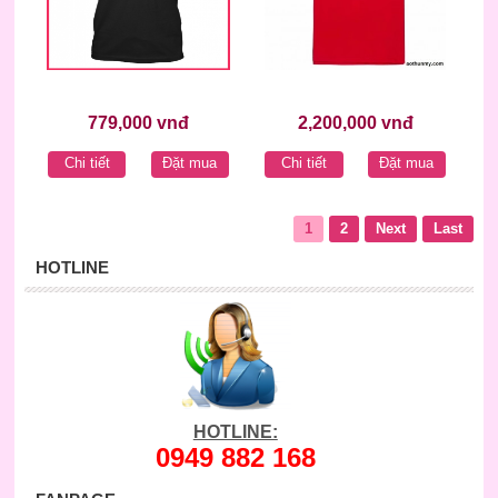
779,000 vnđ
2,200,000 vnđ
Chi tiết
Đặt mua
Chi tiết
Đặt mua
1
2
Next
Last
HOTLINE
HOTLINE:
0949 882 168