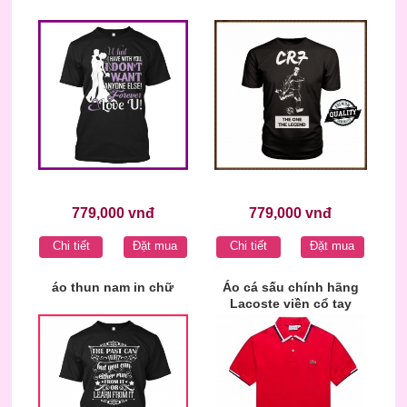
779,000 vnđ
779,000 vnđ
Chi tiết
Đặt mua
Chi tiết
Đặt mua
áo thun nam in chữ
Áo cá sấu chính hãng
Lacoste viền cổ tay