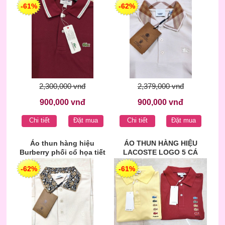
-61%
-62%
2,300,000 vnđ
2,379,000 vnđ
900,000 vnđ
900,000 vnđ
Chi tiết
Đặt mua
Chi tiết
Đặt mua
Áo thun hàng hiệu
ÁO THUN HÀNG HIỆU
Burberry phối cổ họa tiết
LACOSTE LOGO 5 CÁ
hoa văn
-62%
-61%