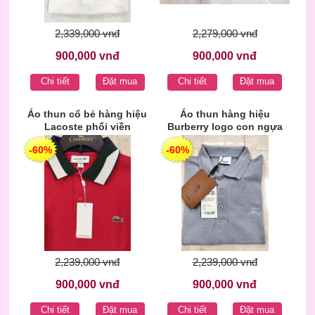
2,339,000 vnđ
2,279,000 vnđ
900,000 vnđ
900,000 vnđ
Chi tiết
Đặt mua
Chi tiết
Đặt mua
Áo thun cổ bẻ hàng hiệu
Áo thun hàng hiệu
Lacoste phối viền
Burberry logo con ngựa
thêu
-60%
-60%
2,239,000 vnđ
2,239,000 vnđ
900,000 vnđ
900,000 vnđ
Chi tiết
Đặt mua
Chi tiết
Đặt mua